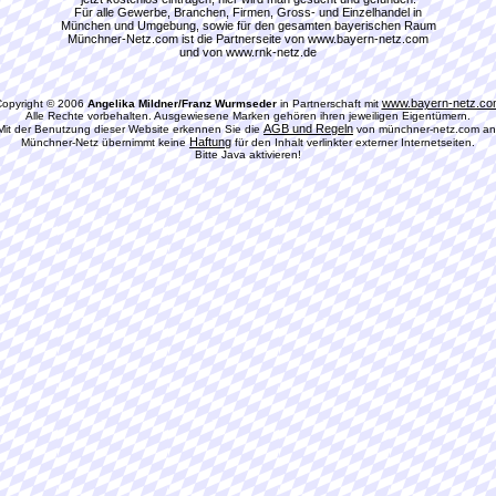
Für alle Gewerbe, Branchen, Firmen, Gross- und Einzelhandel in
München und Umgebung, sowie für den gesamten bayerischen Raum
Münchner-Netz.com ist die Partnerseite von www.bayern-netz.com
und von www.rnk-netz.de
www.bayern-netz.co
opyright © 2006
Angelika Mildner/Franz Wurmseder
in Partnerschaft mit
Alle Rechte vorbehalten. Ausgewiesene Marken gehören ihren jeweiligen Eigentümern.
AGB und Regeln
Mit der Benutzung dieser Website erkennen Sie die
von münchner-netz.com an
Haftung
Münchner-Netz übernimmt keine
für den Inhalt verlinkter externer Internetseiten.
Bitte Java aktivieren!