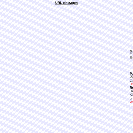
URL eintragen
B
R
P
Pa
G
UR
R
Ha
Kü
un
UR