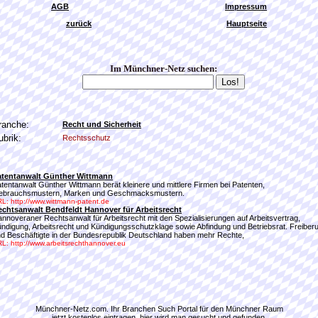
AGB
Impressum
zurück
Hauptseite
Im Münchner-Netz suchen:
ranche:
Recht und Sicherheit
ubrik:
Rechtsschutz
atentanwalt Günther Wittmann
tentanwalt Günther Wittmann berät kleinere und mittlere Firmen bei Patenten,
ebrauchsmustern, Marken und Geschmacksmustern.
L: http://www.wittmann-patent.de
echtsanwalt Bendfeldt Hannover für Arbeitsrecht
nnoveraner Rechtsanwalt für Arbeitsrecht mit den Spezialisierungen auf Arbeitsvertrag,
ndigung, Arbeitsrecht und Kündigungsschutzklage sowie Abfindung und Betriebsrat. Freiberu
d Beschäftigte in der Bundesrepublik Deutschland haben mehr Rechte,
L: http://www.arbeitsrechthannover.eu
Münchner-Netz.com. Ihr Branchen Such Portal für den Münchner Raum
jetzt kostenlos eintragen, hier wird man gesucht und gefunden.