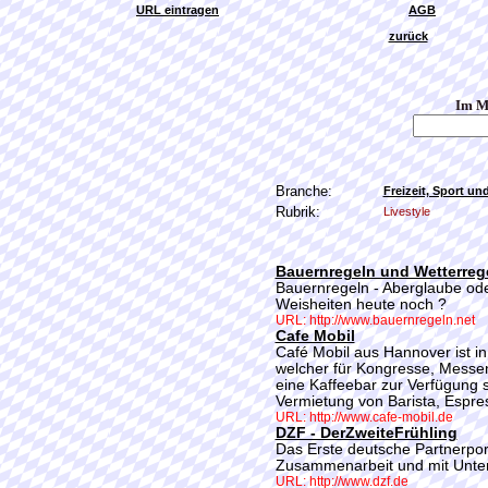
URL eintragen
AGB
zurück
Im M
Branche:
Freizeit, Sport un
Rubrik:
Livestyle
Bauernregeln und Wetterreg
Bauernregeln - Aberglaube ode
Weisheiten heute noch ?
URL: http://www.bauernregeln.net
Cafe Mobil
Café Mobil aus Hannover ist in 
welcher für Kongresse, Messe
eine Kaffeebar zur Verfügung st
Vermietung von Barista, Espr
URL: http://www.cafe-mobil.de
DZF - DerZweiteFrühling
Das Erste deutsche Partnerpor
Zusammenarbeit und mit Unter
URL: http://www.dzf.de