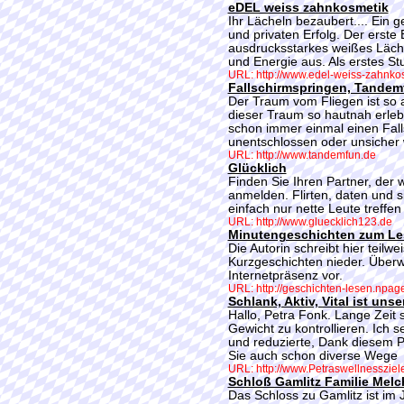
eDEL weiss zahnkosmetik
Ihr Lächeln bezaubert.... Ein 
und privaten Erfolg. Der erste 
ausdrucksstarkes weißes Läche
und Energie aus. Als erstes Stu
URL: http://www.edel-weiss-zahnko
Fallschirmspringen, Tandem
Der Traum vom Fliegen ist so a
dieser Traum so hautnah erleb
schon immer einmal einen Fall
unentschlossen oder unsicher 
URL: http://www.tandemfun.de
Glücklich
Finden Sie Ihren Partner, der w
anmelden. Flirten, daten und s
einfach nur nette Leute treffen
URL: http://www.gluecklich123.de
Minutengeschichten zum L
Die Autorin schreibt hier teil
Kurzgeschichten nieder. Über
Internetpräsenz vor.
URL: http://geschichten-lesen.npag
Schlank, Aktiv, Vital ist unser
Hallo, Petra Fonk. Lange Zeit 
Gewicht zu kontrollieren. Ich s
und reduzierte, Dank diesem 
Sie auch schon diverse Wege
URL: http://www.Petraswellnessziel
Schloß Gamlitz Familie Melc
Das Schloss zu Gamlitz ist im 