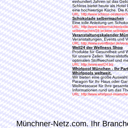
einhundert Jahren ist das Geb
Schloss bietet heute als Hote
eine hochwertige Küche. Die 
URL: http://www.schloss-oesterreich
Schokolade selbermachen
Eine tolle Anleitung um Scho
URL: http://www.selbermachenlexik
selbermachen/28-leckere-selbstgem
Veranstaltungskalender Mü
Veranstaltungen, Events und V
URL: http://www.eventfinder.de/ve
Well24 der Wellness Shop
Produkte für Gesundheit und W
für unsere Zellen. Mineralstof
optimalen Stoffwechsel und me
URL: http://www.well24.biz
Whirlpool München - Ihr Pa
Whirlpools weltweit.
Wir bieten eine große Auswahl
Paragon für Ihr Haus oder Gart
Wellnessoase für Ihre gesamte
Informationen rund um das Th
URL: http://www.whirlpool-muenche
Münchner-Netz.com. Ihr Branch