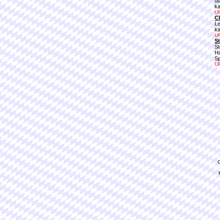
üb
ka
UR
C
Le
ka
UR
St
St
Ha
Sp
UR
C