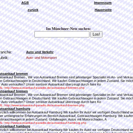
AGB
Impressum
zurück
Hauptseite
Im Münchner-Netz suchen:
ranche:
Auto und Verkehr
ubrik:
Auto- und Motorsport
utoankauf bremen
toankauf Bremen , Wir von Autoankauf Bremen sind jahrelanger Spezialist im An- und Verkau
n Gebrauchtwagen in Deutschland. Wir kaufen Gebrauchtwagen in jedem Zustand. Sie möc
r Auto verkaufen? Unser seriöser Autoankauf überzeugt durch faire Ko
L: http://www.autoankauf-paradis.de/autoankauf-bremen.php
utoankauf bremen
toankauf Bremen , Wir von Autoankauf Bremen sind jahrelanger Spezialist im An- und Verkau
n Gebrauchtwagen in Deutschland. Wir kaufen Gebrauchtwagen in jedem Zustand. Sie möc
r Auto verkaufen? Unser seriöser Autoankauf überzeugt durch faire Ko
L: http://www.autoankauf-paradis.de/autoankauf-bremen.php
utoankauf hamburg
rzlich willkommen bei Autoankauf Hamburg Wir kaufen Ihr Auto! wir verfügen Deutschland we
er umfangreiche Erfahrungen im Bereich Autoankauf, Gebrauchtwagen Hamburg. Wir kaufe
brauchtwagen in jedem Zustand. Unfallwagen, Autos mit Motorschaden, A
L: http://www.autoankauf-paradis.de/autoankauf-hamburg.php
utoankauf hamburg
rzlich willkommen bei Autoankauf Hamburg Wir kaufen Ihr Auto! wir verfügen Deutschland we