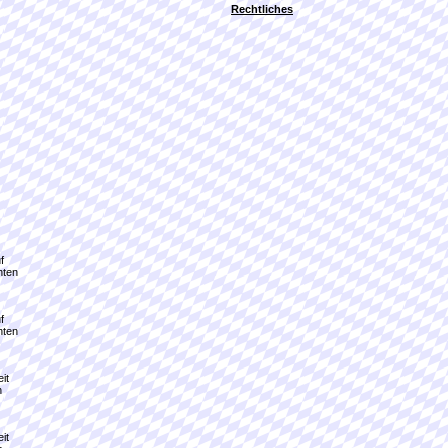
Rechtliches
f
hten
f
hten
it
n
it