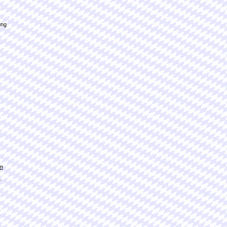
r
ung
m
.