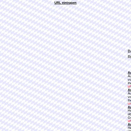
URL eintragen
B
R
A
Au
vo
Ih
UR
A
Au
vo
Ih
UR
A
He
üb
Ge
UR
A
He