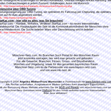
er umfangreiche Erfahrungen im Bereich Autoankauf, Gebrauchtwagen Ankauf Hamburg. Wi
ufen Gebrauchtwagen in jedem Zustand. Unfallwagen, Autos mit Motorsch
L: http://www.autoankauf-paradis.de/autoankauf-hamburg.php
hiptuning über OBD Tuning
istungssteigerung per OBD-Tuning, wir optimieren Ihr Fahrzeug per Chiptuning. die optimier
nn auf Ihr Auto abgestimmt werden.
L: http://www.car-tuningchip.de
arKaz.com - hier gibt es alles, was Sie brauchen!
arKaz.com – Handele, Verkehre, Verdiene! StarKaz.com – ist neues internationales
ndelsportal. Die Hauptaufgabe der Side ist die Kommunikationsfreiheit der Menschen ohne
rachhindernisse. Die Suche belieber Ware oder Dienstleistung wird in belieber
L: http://www.StarKaz.com
Münchner-Netz.com. Ihr Branchen Such Portal für den Münchner Raum
jetzt kostenlos eintragen, hier wird man gesucht und gefunden.
Für alle Gewerbe, Branchen, Firmen, Gross- und Einzelhandel in
München und Umgebung, sowie für den gesamten bayerischen Raum
Münchner-Netz.com ist die Partnerseite von www.bayern-netz.com
und von www.rnk-netz.de
www.bayern-netz.co
opyright © 2006
Angelika Mildner/Franz Wurmseder
in Partnerschaft mit
Alle Rechte vorbehalten. Ausgewiesene Marken gehören ihren jeweiligen Eigentümern.
AGB und Regeln
Mit der Benutzung dieser Website erkennen Sie die
von münchner-netz.com an
Haftung
Münchner-Netz übernimmt keine
für den Inhalt verlinkter externer Internetseiten.
Bitte Java aktivieren!