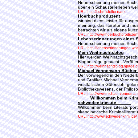
Neuerscheinung meines Buches
über ein Schaustellerleben wel
URL: http://schriftsteller.name
Hoerbuchproduzent
wir sind dienstleister für ausge
meinung, das literatur und m
betrachten wir als eigene kunst
URL: http://www.hoerbuchproduzent
Lebenserinnerungen eines S
Neuerscheinung meines Buches
URL: http://lebenserinnerungen-wor
Mein Weihnachtsblog
Hier werden Weihnachtsgesch
Blogbeiträge gesucht - Veröffen
URL: http://weihnachtsblog.npage.d
Michael Vennemann Bücher 
Der vorwiegend in den Niederla
und Grafiker Michael Vennem
westfälischen Gütersloh, gele
Bibliothekswesens, der Philos
URL: http://www.michael-venneman
_____Willkommen beim Krimin
schwedenkrimi.de______
Willkommen beim Literaturport
skandinavische Kriminalliteratur
URL: http://www.schwedenkrimi.de/