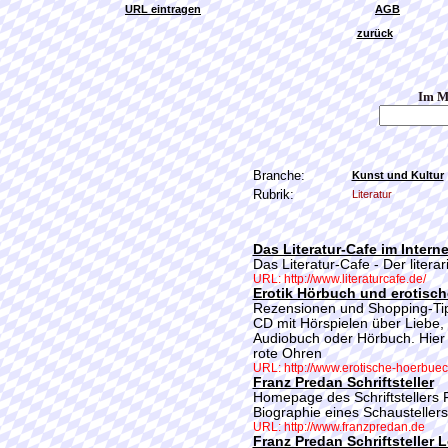
URL eintragen
AGB
zurück
Im M
Branche:
Kunst und Kultur
Rubrik:
Literatur
Das Literatur-Cafe im Interne
Das Literatur-Cafe - Der literar
URL: http://www.literaturcafe.de/
Erotik Hörbuch und erotisch
Rezensionen und Shopping-Tip
CD mit Hörspielen über Liebe
Audiobuch oder Hörbuch. Hier d
rote Ohren
URL: http://www.erotische-hoerbuec
Franz Predan Schriftsteller
Homepage des Schriftstellers 
Biographie eines Schaustellers
URL: http://www.franzpredan.de
Franz Predan Schriftsteller